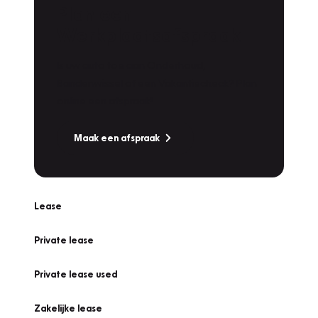
Plan een
Werkplaatsafspraak
Is uw auto toe aan Onderhoud,
Bandenwissel of een Vakantiecheck? Plan
online een afspraak!
Maak een afspraak
Lease
Private lease
Private lease used
Zakelijke lease