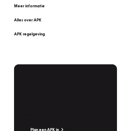
Meer informatie
Alles over APK
APK regelgeving
APK Keuring bij
Vakgarage!
Is het weer tijd voor de jaarlijkse APK? Ga
snel naar Vakgarage bij u in de buurt, en ga
zonder zorgen de weg op!
Plan een APK in