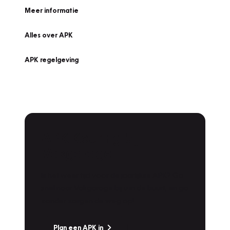
Meer informatie
Alles over APK
APK regelgeving
APK Keuring bij
Vakgarage!
Is het weer tijd voor de jaarlijkse APK? Ga
snel naar Vakgarage bij u in de buurt, en ga
zonder zorgen de weg op!
Plan een APK in