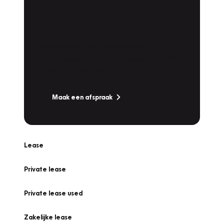
Plan een
Werkplaatsafspraak
Is uw auto toe aan Onderhoud,
Bandenwissel of een Vakantiecheck? Plan
online een afspraak!
Maak een afspraak
Lease
Private lease
Private lease used
Zakelijke lease