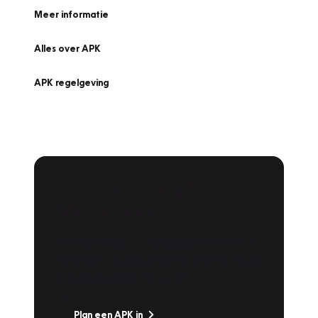
Meer informatie
Alles over APK
APK regelgeving
APK Keuring bij
Vakgarage!
Is het weer tijd voor de jaarlijkse APK? Ga
snel naar Vakgarage bij u in de buurt, en ga
zonder zorgen de weg op!
Plan een APK in