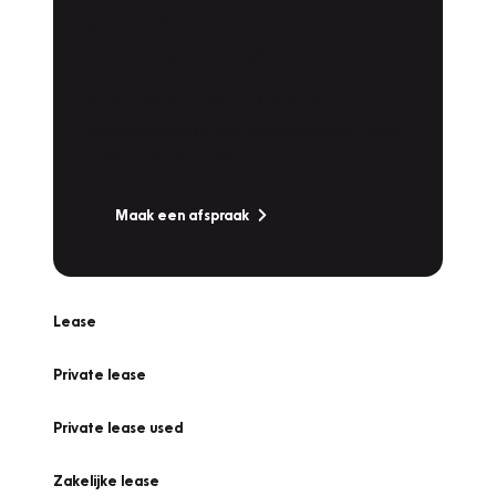
Plan een
Werkplaatsafspraak
Is uw auto toe aan Onderhoud,
Bandenwissel of een Vakantiecheck? Plan
online een afspraak!
Maak een afspraak
Lease
Private lease
Private lease used
Zakelijke lease