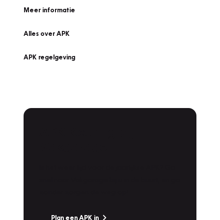
Meer informatie
Alles over APK
APK regelgeving
APK Keuring bij
Vakgarage!
Is het weer tijd voor de jaarlijkse APK? Ga
snel naar Vakgarage bij u in de buurt, en ga
zonder zorgen de weg op!
Plan een APK in